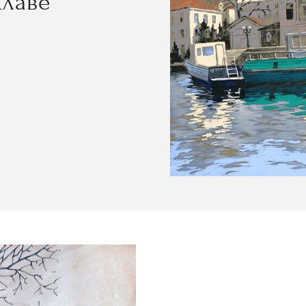
клаве